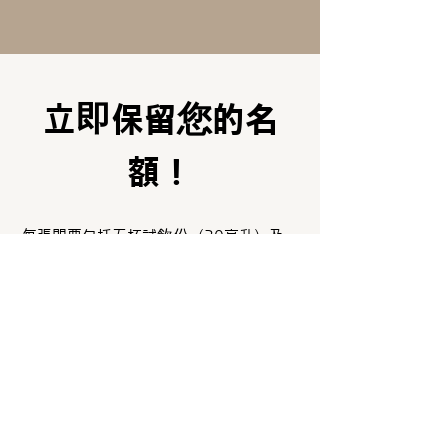
立即保留您的名
額！
每張門票包括五杯試飲份（30毫升）及一
個精美設計的可重複使用塑膠酒杯。
選擇的葡萄酒是預先設定的，不能更換
喔！
HK$ 98.00