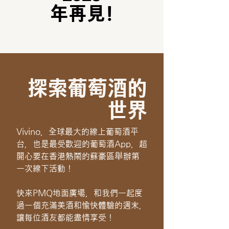
年再見!
探索葡萄酒的
世界
Vivino，全球最大的線上葡萄酒平
台，也是最受歡迎的葡萄酒App，超
開心要在香港熱鬧的蘇豪區舉辦第
一次線下活動！
快來PMQ地面廣場，和我們一起度
過一個充滿美酒和愉快體驗的週末，
讓每位酒友都能盡情享受！