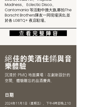
Madness、 Eclectic Disco、
Cantomania 等活動中擔大旗,夥拍The
Borscht Brothers隊友一同現場演出,並
於各 LGBTQ+ 夜店駐場。
查 看 完 整 陣 容
絕佳的美酒佳餚與音
樂體驗
沉浸於 PMQ 地面廣場：在創新設計的
空間，體驗難忘的品酒慶典。
日期
2024年11月1日（星期五），下午4時至晚上10