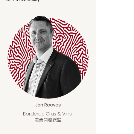
Jon Reeves
Borderac Crus & Vins
商業開發總監