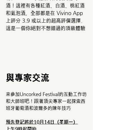
酒！這裡有各種紅酒、白酒、桃紅酒
和氣泡酒，全部都是在 Vivino App
上評分 3.9 或以上的超高評價選擇。
這是一個你絕對不想錯過的頂級體驗
與專家交流
來參加Uncorked Festival的互動工作坊
和大師班吧！跟著頂尖專家一起探索西
班牙葡萄酒和波爾多的陳年技巧
預先登記將於10月14日（星期一）
上午9時起開始。