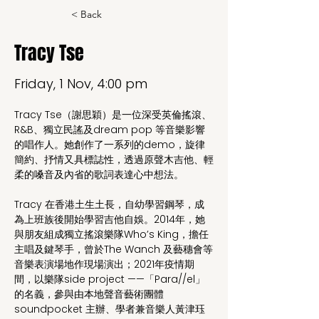
< Back
Tracy Tse
Friday, 1 Nov, 4:00 pm
Tracy Tse（謝思穎）是一位深受英倫搖滾、
R&B、獨立民謠及dream pop 等音樂影響
的唱作人。她創作了一系列的demo，旋律
簡約、抒情又具標誌性，透過原聲木吉他、輕
柔的嗓音及內省的歌詞表達心中想法。
Tracy 在香港土生土長，自幼學習鋼琴，成
為上班族後開始學習吉他自娛。2014年，她
與朋友組成獨立搖滾樂隊Who’s King，擔任
主唱及鍵琴手，曾於The Wanch 及藝穗會等
音樂表演場地作現場演出；2021年疫情期
間，以樂隊side project ——「Para//el」
的名義，參與由本地聲音藝術團體
soundpocket 主辦、學者兼音樂人黃津珏