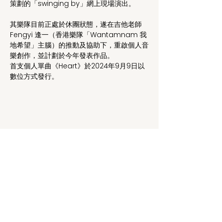
策劃的「swinging by」網上現場演出。
其樂隊目前正處於休團狀態，遂在吉他老師
Fengyi 逢一（香港樂隊「Wantamnam 我
地希望」主腦）的推動及協助下，重啟個人音
樂創作，並計劃於今年發表作品。
首支個人單曲《Heart》於2024年9月9日以
數位方式發行。