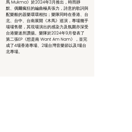
馬 Mukma》於2024年3月推出，時而靜
默、偶爾瘋狂的編曲極具張力，詩意的歌詞與
配樂般的器樂環環相扣；樂隊同時在香港、台
北、台中、台南展開《木馬》巡演，專場幾乎
場場售罄，其現場演出的感染力及氛圍亦深受
台港樂迷所讚揚。樂隊於2024年9月發表了
第二張EP《想是南 Want Am Nam》，並完
成了4場香港專場、2場台灣音樂節以及1場台
北專場。